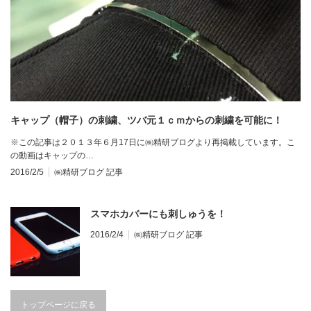
キャップ（帽子）の刺繍、ツバ元１ｃｍからの刺繍を可能に！
※この記事は２０１３年６月17日に㈱精研ブログより再掲載しています。こ
の動画はキャップの…
2016/2/5
㈱精研ブログ 記事
スマホカバーにも刺しゅうを！
2016/2/4
㈱精研ブログ 記事
トップページに戻る