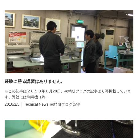
経験に勝る講習はありません。
※この記事は２０１３年６月28日、㈱精研ブログの記事より再掲載していま
す。弊社には刺繍機（刺…
2016/2/5
Tecnical News
,
㈱精研ブログ 記事